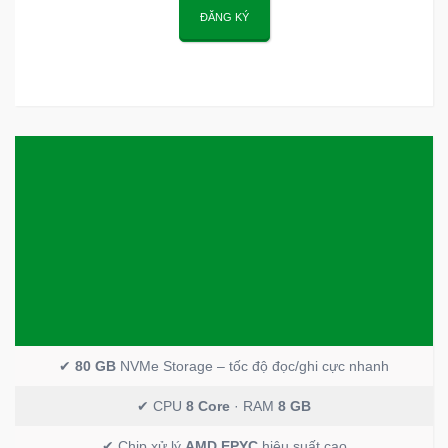
ĐĂNG KÝ
✔
80 GB
NVMe Storage – tốc độ đọc/ghi cực nhanh
✔ CPU
8 Core
· RAM
8 GB
✔ Chip xử lý
AMD EPYC
hiệu suất cao