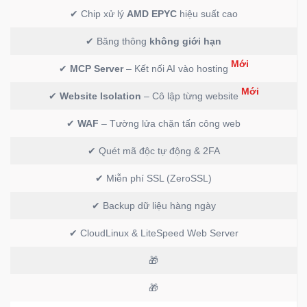
✔ Chip xử lý
AMD EPYC
hiệu suất cao
✔ Băng thông
không giới hạn
Mới
✔
MCP Server
– Kết nối AI vào hosting
Mới
✔
Website Isolation
– Cô lập từng website
✔
WAF
– Tường lửa chặn tấn công web
✔ Quét mã độc tự động & 2FA
✔ Miễn phí SSL (ZeroSSL)
✔ Backup dữ liệu hàng ngày
✔ CloudLinux & LiteSpeed Web Server
🎁
🎁