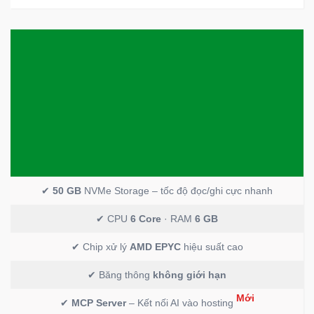
✔
50 GB
NVMe Storage – tốc độ đọc/ghi cực nhanh
✔ CPU
6 Core
· RAM
6 GB
✔ Chip xử lý
AMD EPYC
hiệu suất cao
✔ Băng thông
không giới hạn
Mới
✔
MCP Server
– Kết nối AI vào hosting