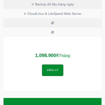
✔ Backup dữ liệu hàng ngày
✔ CloudLinux & LiteSpeed Web Server
🎁
🎁
1.098.900₫
/Tháng
ĐĂNG KÝ