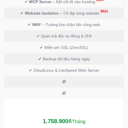
✔
MCP Server
– Kết nối AI vào hosting
Mới
✔
Website Isolation
– Cô lập từng website
✔
WAF
– Tường lửa chặn tấn công web
✔ Quét mã độc tự động & 2FA
✔ Miễn phí SSL (ZeroSSL)
✔ Backup dữ liệu hàng ngày
✔ CloudLinux & LiteSpeed Web Server
🎁
🎁
1.758.900₫
/Tháng