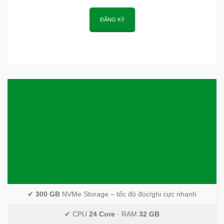
ĐĂNG KÝ
✔
300 GB
NVMe Storage – tốc độ đọc/ghi cực nhanh
✔ CPU
24 Core
· RAM
32 GB