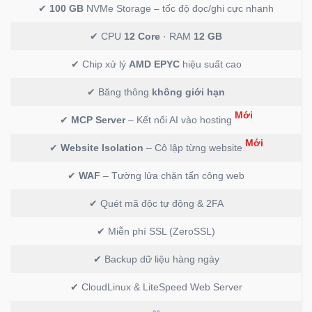
✔
100 GB
NVMe Storage – tốc độ đọc/ghi cực nhanh
✔ CPU
12 Core
· RAM
12 GB
✔ Chip xử lý
AMD EPYC
hiệu suất cao
✔ Băng thông
không giới hạn
Mới
✔
MCP Server
– Kết nối AI vào hosting
Mới
✔
Website Isolation
– Cô lập từng website
✔
WAF
– Tường lửa chặn tấn công web
✔ Quét mã độc tự động & 2FA
✔ Miễn phí SSL (ZeroSSL)
✔ Backup dữ liệu hàng ngày
✔ CloudLinux & LiteSpeed Web Server