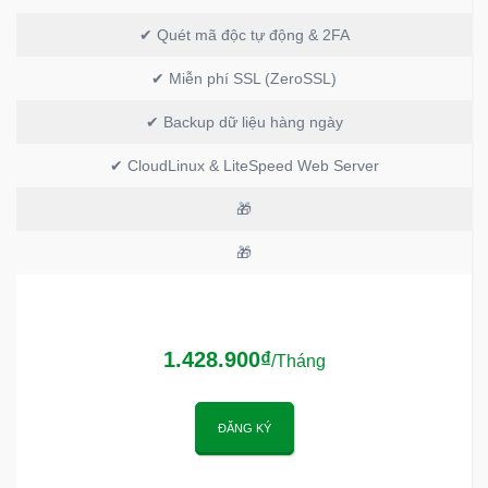
✔ Quét mã độc tự động & 2FA
✔ Miễn phí SSL (ZeroSSL)
✔ Backup dữ liệu hàng ngày
✔ CloudLinux & LiteSpeed Web Server
🎁
🎁
1.428.900₫
/Tháng
ĐĂNG KÝ