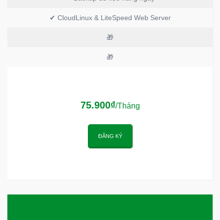
✔ CloudLinux & LiteSpeed Web Server
🎁
🎁
75.900₫
/Tháng
ĐĂNG KÝ