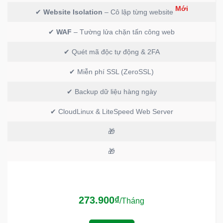
Mới
✔
Website Isolation
– Cô lập từng website
✔
WAF
– Tường lửa chặn tấn công web
✔ Quét mã độc tự động & 2FA
✔ Miễn phí SSL (ZeroSSL)
✔ Backup dữ liệu hàng ngày
✔ CloudLinux & LiteSpeed Web Server
🎁
🎁
273.900₫
/Tháng