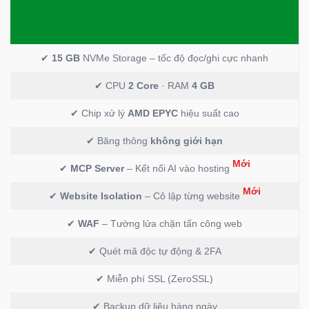
✔
15 GB
NVMe Storage – tốc độ đọc/ghi cực nhanh
✔ CPU
2 Core
· RAM
4 GB
✔ Chip xử lý
AMD EPYC
hiệu suất cao
✔ Băng thông
không giới hạn
Mới
✔
MCP Server
– Kết nối AI vào hosting
Mới
✔
Website Isolation
– Cô lập từng website
✔
WAF
– Tường lửa chặn tấn công web
✔ Quét mã độc tự động & 2FA
✔ Miễn phí SSL (ZeroSSL)
✔ Backup dữ liệu hàng ngày