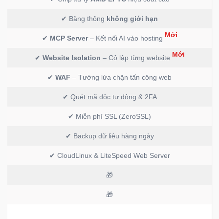
✔ Băng thông
không giới hạn
Mới
✔
MCP Server
– Kết nối AI vào hosting
Mới
✔
Website Isolation
– Cô lập từng website
✔
WAF
– Tường lửa chặn tấn công web
✔ Quét mã độc tự động & 2FA
✔ Miễn phí SSL (ZeroSSL)
✔ Backup dữ liệu hàng ngày
✔ CloudLinux & LiteSpeed Web Server
🎁
🎁