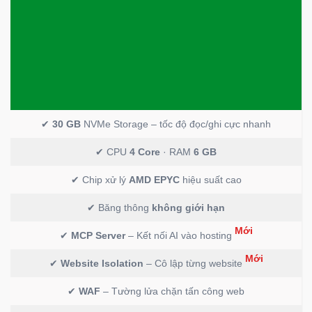
✔
30 GB
NVMe Storage – tốc độ đọc/ghi cực nhanh
✔ CPU
4 Core
· RAM
6 GB
✔ Chip xử lý
AMD EPYC
hiệu suất cao
✔ Băng thông
không giới hạn
Mới
✔
MCP Server
– Kết nối AI vào hosting
Mới
✔
Website Isolation
– Cô lập từng website
✔
WAF
– Tường lửa chặn tấn công web