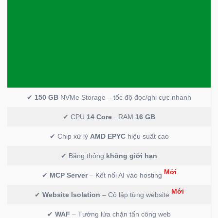
✔
150 GB
NVMe Storage – tốc độ đọc/ghi cực nhanh
✔ CPU
14 Core
· RAM
16 GB
✔ Chip xử lý
AMD EPYC
hiệu suất cao
✔ Băng thông
không giới hạn
Mới
✔
MCP Server
– Kết nối AI vào hosting
Mới
✔
Website Isolation
– Cô lập từng website
✔
WAF
– Tường lửa chặn tấn công web