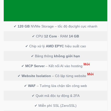
✔
120 GB
NVMe Storage – tốc độ đọc/ghi cực nhanh
✔ CPU
12 Core
· RAM
14 GB
✔ Chip xử lý
AMD EPYC
hiệu suất cao
✔ Băng thông
không giới hạn
Mới
✔
MCP Server
– Kết nối AI vào hosting
Mới
✔
Website Isolation
– Cô lập từng website
✔
WAF
– Tường lửa chặn tấn công web
✔ Quét mã độc tự động & 2FA
✔ Miễn phí SSL (ZeroSSL)