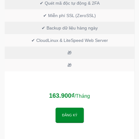
✔ Quét mã độc tự động & 2FA
✔ Miễn phí SSL (ZeroSSL)
✔ Backup dữ liệu hàng ngày
✔ CloudLinux & LiteSpeed Web Server
🎁
🎁
163.900₫
/Tháng
ĐĂNG KÝ