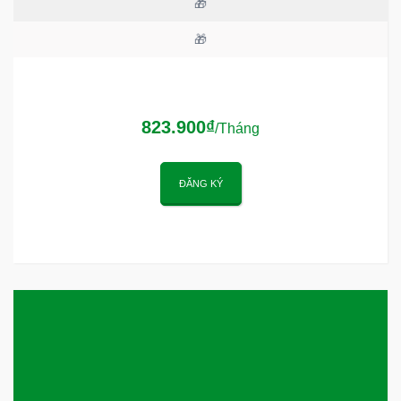
🎁
🎁
823.900₫
/Tháng
ĐĂNG KÝ