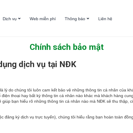
Dịch vụ
Web miễn phí
Thông báo
Liên hệ
c
Tên miền
Mời chào giá Duy
trì SOC
Hosting
Thông báo mời
Chính sách bảo mật
Email
chào giá Thẩm
định hệ thống
VPS
SOC
dụng dịch vụ tại NĐK
Công văn đề nghị
Báo giáo thiết bị
Văn phòng tháng
7/2024
Mua sắm thiết bị
à lý do chúng tôi luôn cam kết bảo vệ những thông tin cá nhân của khác
phục vụ triển khai
số điện thoại hay bất kỳ thông tin cá nhân nào khác mà khách hàng cun
IOT và mở rộng
 sẽ giúp bạn hiểu rõ những thông tin cá nhân nào mà NĐK sẽ thu thập,
thiết bị lưu trữ
Báo giá thẩm định
Mua sắm máy chủ
ệc đăng ký dịch vụ trực tuyến), chúng tôi hiểu rằng bạn hoàn toàn đồn
phục vụ triển khai
IOT và mở rộng
thiết bị lưu trữ