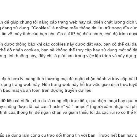
ạn để giúp chúng tôi nâng cấp trang web hay cải thiện chất lượng dịch
 đang sử dụng. "Cookies" là những mẩu thông tin lưu trữ trong đĩa cứn
in về máy tính của bạn như địa chỉ IP, hệ điều hành, chế độ trình duyệ
được thông báo khi các cookies này được đặt vào, bạn có thể cài đặt 
ắt chế độ nhận cookies, bạn sẽ không thể truy cập hay sử dụng một số t
g tình huống này, đây chỉ là giới hạn trong việc lập trình và xây dựng
uật định hợp lý mang tính thương mại để ngăn chặn hành vi truy cập bấ
 dụng trang web này. Nếu trang web này hỗ trợ việc giao dịch trực tu
h bảo mật và an toàn trên đường truyền dữ liệu.
dữ liệu cá nhân, cho dù là cung cấp trực tiếp, qua điện thoại hay qua 
y chống được tất cả các "hacker" và "tamper" (người xâm nhập trái phép
ính của thông tin để ngăn chặn và giảm thiểu tối đa các rủi ro có thể 
cấp sẽ dùng làm công cụ trao đổi thông tin với bạn. Trước hết bạn hãy 