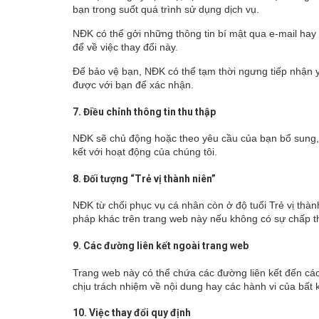
bạn trong suốt quá trình sử dụng dịch vụ.
NĐK có thể gởi những thông tin bí mật qua e-mail hay
để về việc thay đổi này.
Để bảo vệ bạn, NĐK có thể tạm thời ngưng tiếp nhận y
được với bạn để xác nhận.
7. Điều chỉnh thông tin thu thập
NĐK sẽ chủ động hoặc theo yêu cầu của bạn bổ sung, h
kết với hoạt động của chúng tôi.
8. Đối tượng “Trẻ vị thành niên”
NĐK từ chối phục vụ cá nhân còn ở độ tuổi Trẻ vị th
pháp khác trên trang web này nếu không có sự chấp t
9. Các đường liên kết ngoài trang web
Trang web này có thể chứa các đường liên kết đến cá
chịu trách nhiệm về nội dung hay các hành vi của bất 
10. Việc thay đổi quy định