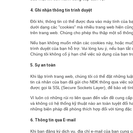
4. Ghi nhận thông tin trình duyệt
Đôi khi, thông tin có thể được đưa vào máy tính của b
dưới dạng các "cookies" mà nhiều trang web hiện cũng
trên trang web. Chúng cho phép thu thập một số thông t
Nếu bạn không muốn nhận các cookies này, hoặc muốn 
trình duyệt của bạn hỗ trợ. Vui lòng lưu ý, nếu bạn t
Chúng tôi không cố ý hạn chế việc sử dụng của bạn tron
5. Sự an toàn
Khi lập trình trang web, chúng tôi có thể đặt những l
tin cá nhân của bạn đã gửi cho NĐK thông qua việc sử
được gọi là SSL (Secure Sockets Layer), để bảo vệ tín
Vì luôn có những rủi ro liên quan đến vấn đề cung cấp 
và không có hệ thống kỹ thuật nào an toàn tuyệt đối ha
những biện pháp đề phòng thích hợp đối với từng đặc t
6. Thông tin qua E-mail
Khi bạn đăng ký dịch vụ, địa chỉ e-mail của bạn cung 