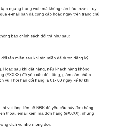
c tạm ngưng trang web mà không cần báo trước. Tuy
 qua e-mail bạn đã cung cấp hoặc ngay trên trang chủ.
thông báo chính sách đổi trả như sau:
 đổi tên miền sau khi tên miền đã được đăng ký
g. Hoặc sau khi đặt hàng, nếu khách hàng không
hàng (#XXXX) để yêu cầu đổi, tăng, giảm sản phẩm
h vụ.Thời hạn đổi hàng là 01- 03 ngày kể từ khi
thì vui lòng liên hệ NĐK để yêu cầu hủy đơn hàng.
điện thoại, email kèm mã đơn hàng (#XXXX), những
ượng dịch vụ như mong đợi.