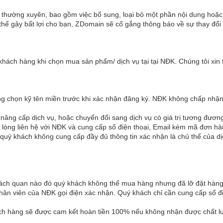
 thường xuyên, bao gồm việc bổ sung, loại bỏ một phần nội dung hoặ
thể gây bất lợi cho bạn, ZDomain sẽ cố gắng thông báo về sự thay đổi
hách hàng khi chọn mua sản phẩm/ dịch vụ tại tại NĐK. Chúng tôi xin 
ng chọn kỹ tên miền trước khi xác nhận đăng ký. NĐK không chấp nhận
âng cấp dịch vụ, hoặc chuyển đổi sang dịch vụ có giá trị tương đươn
i lòng liên hệ với NĐK và cung cấp số điện thoại, Email kèm mã đơn 
 quý khách không cung cấp đầy đủ thông tin xác nhận là chủ thể của dịc
hách quan nào đó quý khách không thể mua hàng nhưng đã lỡ đặt hàng 
hân viên của NĐK gọi điện xác nhận. Quý khách chỉ cần cung cấp số 
ách hàng sẽ được cam kết hoàn tiền 100% nếu không nhận được chất l