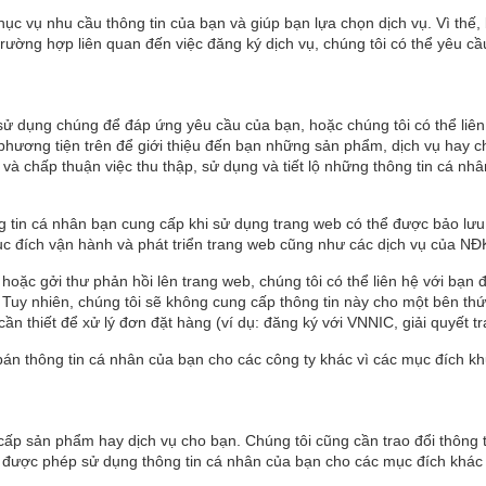
ục vụ nhu cầu thông tin của bạn và giúp bạn lựa chọn dịch vụ. Vì th
 trường hợp liên quan đến việc đăng ký dịch vụ, chúng tôi có thể yêu c
 sử dụng chúng để đáp ứng yêu cầu của bạn, hoặc chúng tôi có thể liên l
phương tiện trên để giới thiệu đến bạn những sản phẩm, dịch vụ hay 
õ và chấp thuận việc thu thập, sử dụng và tiết lộ những thông tin cá n
tin cá nhân bạn cung cấp khi sử dụng trang web có thể được bảo lưu 
ục đích vận hành và phát triển trang web cũng như các dịch vụ của NĐ
ặc gởi thư phản hồi lên trang web, chúng tôi có thể liên hệ với bạn để
Tuy nhiên, chúng tôi sẽ không cung cấp thông tin này cho một bên th
ần thiết để xử lý đơn đặt hàng (ví dụ: đăng ký với VNNIC, giải quyết t
án thông tin cá nhân của bạn cho các công ty khác vì các mục đích k
cấp sản phẩm hay dịch vụ cho bạn. Chúng tôi cũng cần trao đổi thông 
được phép sử dụng thông tin cá nhân của bạn cho các mục đích khác v