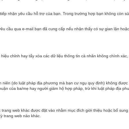
 tiếp nhận yêu cầu hỗ trợ của bạn. Trong trường hợp bạn không còn sử
êu cầu qua e-mail bạn đã cung cấp nếu nhận thấy có sự gian lận hoặc t
iệu chỉnh hay tẩy xóa các dữ liệu thông tin cá nhân không chính xác,
ành niên (do luật pháp địa phương mà bạn cư ngụ quy định) không được
huận của ba/mẹ hay người giám hộ hợp pháp, trừ khi luật pháp địa p
c trang web khác được đặt vào nhằm mục đích giới thiệu hoặc bổ sung
kỳ trang web nào khác.