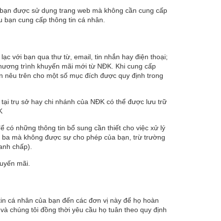
ế, bạn được sử dụng trang web mà không cần cung cấp
ầu bạn cung cấp thông tin cá nhân.
ạc với bạn qua thư từ, email, tin nhắn hay điện thoại;
chương trình khuyến mãi mới từ NĐK. Khi cung cấp
hân nêu trên cho một số mục đích được quy định trong
tại trụ sở hay chi nhánh của NĐK có thể được lưu trữ
K
 có những thông tin bổ sung cần thiết cho việc xử lý
ứ ba mà không được sự cho phép của bạn, trừ trường
ranh chấp).
huyến mãi.
tin cá nhân của bạn đến các đơn vị này để họ hoàn
à chúng tôi đồng thời yêu cầu họ tuân theo quy định