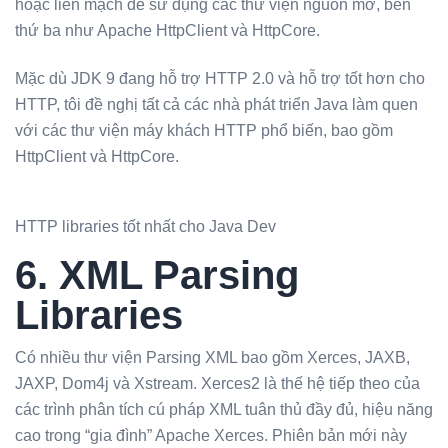
hoặc liền mạch để sử dụng các thư viện nguồn mở, bên
thứ ba như Apache HttpClient và HttpCore.
Mặc dù JDK 9 đang hỗ trợ HTTP 2.0 và hỗ trợ tốt hơn cho
HTTP, tôi đề nghị tất cả các nhà phát triển Java làm quen
với các thư viện máy khách HTTP phổ biến, bao gồm
HttpClient và HttpCore.
HTTP libraries tốt nhất cho Java Dev
6. XML Parsing
Libraries
Có nhiều thư viện Parsing XML bao gồm Xerces, JAXB,
JAXP, Dom4j và Xstream. Xerces2 là thế hệ tiếp theo của
các trình phân tích cú pháp XML tuân thủ đầy đủ, hiệu năng
cao trong “gia đình” Apache Xerces. Phiên bản mới này