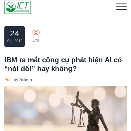
24
478
Sep 2018
IBM ra mắt công cụ phát hiện AI có
“nói dối” hay không?
Post
by
Admin